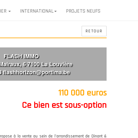
UER
INTERNATIONAL
PROJETS NEUFS
RETOUR
FLASH IMMO
Mairaux, 6 7100 La Louvière
3 flashhorizon@portima.be
110 000 euros
Ce bien est sous-option
propose à la vente au sein de l'arrondissement de Dinant &