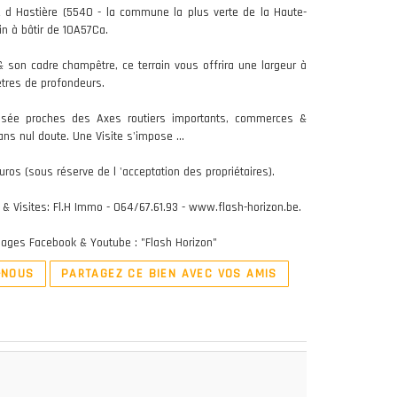
e d Hastière (5540 - la commune la plus verte de la Haute-
ain à bâtir de 10A57Ca.
& son cadre champêtre, ce terrain vous offrira une largeur à
tres de profondeurs.
 aisée proches des Axes routiers importants, commerces &
ans nul doute. Une Visite s'impose ...
Euros (sous réserve de l 'acceptation des propriétaires).
& Visites: Fl.H Immo - 064/67.61.93 - www.flash-horizon.be.
ages Facebook & Youtube : "Flash Horizon"
-NOUS
PARTAGEZ CE BIEN AVEC VOS AMIS