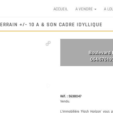
ACCUEIL
A VENDRE
A LO
ERRAIN +/- 10 A & SON CADRE IDYLLIQUE
Boulevard 
064/67619
Réf. : 5638047
Vendu.
L'Immobilière 'Flash Horizon' vous 