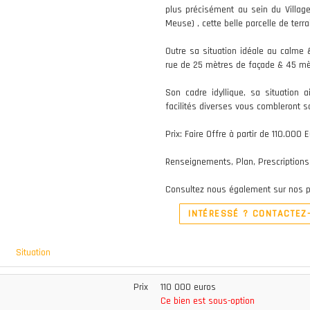
plus précisément au sein du Villag
Meuse) , cette belle parcelle de terr
Outre sa situation idéale au calme 
rue de 25 mètres de façade & 45 mè
Son cadre idyllique, sa situation
facilités diverses vous combleront s
Prix: Faire Offre à partir de 110.000 
Renseignements, Plan, Prescriptions 
Consultez nous également sur nos p
INTÉRESSÉ ? CONTACTEZ
Situation
Prix
110 000 euros
Ce bien est sous-option