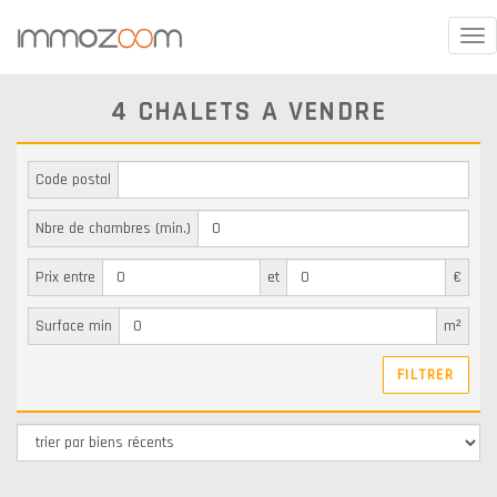
Tog
nav
4 CHALETS A VENDRE
Code postal
Nbre de chambres (min.)
Prix entre
et
€
Surface min
m²