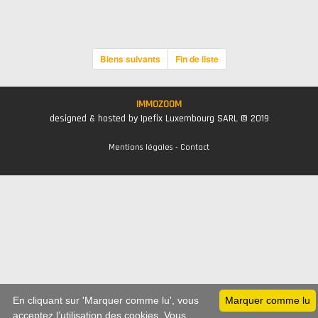
Biens suivants
Fin de liste
IMMOZOOM
designed & hosted by Ipefix Luxembourg SARL © 2019
Mentions légales
-
Contact
En cliquant sur 'Marquer comme lu', vous
Marquer comme lu
acceptez l’utilisation des cookies. Vous