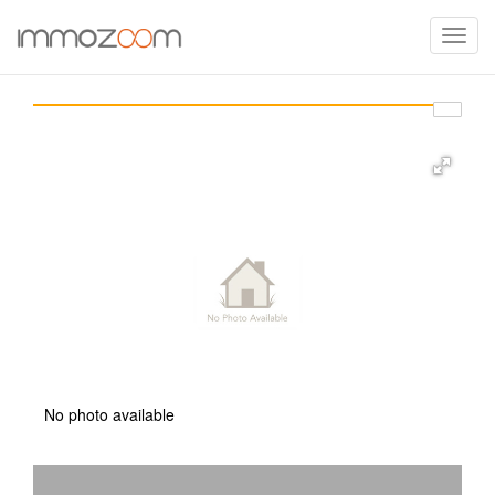
Toggle
naviga
No photo available