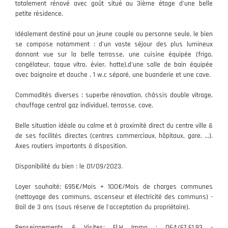
totalement rénové avec goût situé au 3ième étage d'une belle
petite résidence.
Idéalement destiné pour un jeune couple ou personne seule, le bien
se compose notamment : d'un vaste séjour des plus lumineux
donnant vue sur la belle terrasse, une cuisine équipée (frigo,
congélateur, taque vitro, évier, hotte),d'une salle de bain équipée
avec baignoire et douche , 1 w.c séparé, une buanderie et une cave.
Commodités diverses : superbe rénovation, châssis double vitrage,
chauffage central gaz individuel, terrasse, cave.
Belle situation idéale au calme et à proximité direct du centre ville &
de ses facilités directes (centres commerciaux, hôpitaux, gare, ...).
Axes routiers importants à disposition.
Disponibilité du bien : le 01/09/2023.
Loyer souhaité: 695€/Mois + 100€/Mois de charges communes
(nettoyage des communs, ascenseur et électricité des communs) -
Bail de 3 ans (sous réserve de l'acceptation du propriétaire).
Renseignements & Visites: Fl.H Immo : 064/67.61.93 -