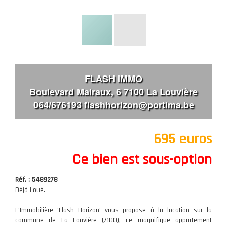
FLASH IMMO
Boulevard Mairaux, 6 7100 La Louvière
064/676193 flashhorizon@portima.be
695 euros
Ce bien est sous-option
Réf. : 5489278
Déjà Loué.
L'Immobilière 'Flash Horizon' vous propose à la location sur la
commune de La Louvière (7100), ce magnifique appartement