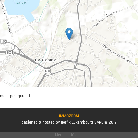
ument pas garanti
IMMOZOOM
designed & hosted by Ipefix Luxembourg SARL © 2019
Mentions légales