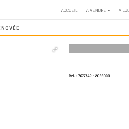
ACCUEIL
A VENDRE
A LO
ÉNOVÉE
Réf. : 7677742 - 2026030