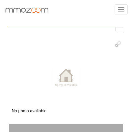
Toggle
naviga
No photo available