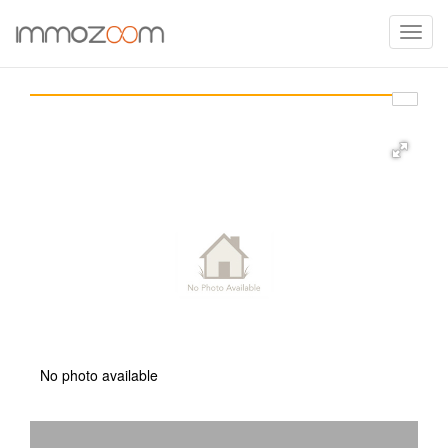
Toggle
naviga
No photo available