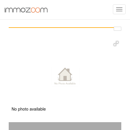
Toggle
naviga
No photo available