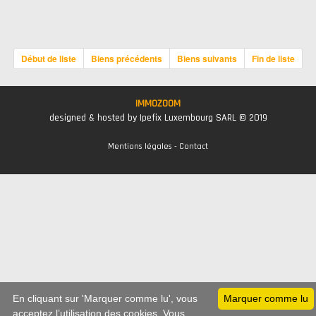
Début de liste
Biens précédents
Biens suivants
Fin de liste
IMMOZOOM
designed & hosted by Ipefix Luxembourg SARL © 2019
Mentions légales
-
Contact
En cliquant sur 'Marquer comme lu', vous
Marquer comme lu
acceptez l’utilisation des cookies. Vous