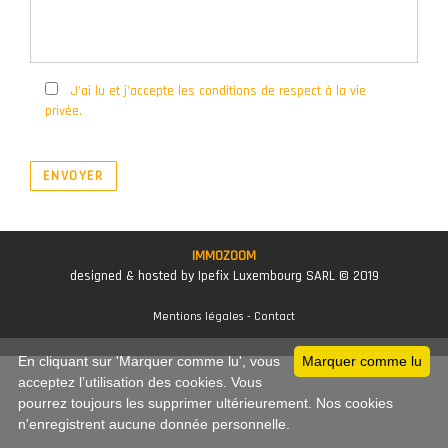
J'ai lu et j'accepte les conditions de respect à la vie
privée.
ENVOYER
IMMOZOOM
designed & hosted by Ipefix Luxembourg SARL © 2019
Mentions légales
-
Contact
En cliquant sur 'Marquer comme lu', vous
Marquer comme lu
acceptez l’utilisation des cookies. Vous
pourrez toujours les supprimer ultérieurement. Nos cookies
n'enregistrent aucune donnée personnelle.