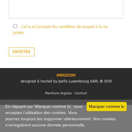
J'ai lu et j'accepte les conditions de respect à la vie
privée.
ENVOYER
IMMOZOOM
designed & hosted by Ipefix Luxembourg SARL © 2019
Mentions légales
-
Contact
En cliquant sur 'Marquer comme lu', vous
Marquer comme lu
acceptez l’utilisation des cookies. Vous
pourrez toujours les supprimer ultérieurement. Nos cookies
n'enregistrent aucune donnée personnelle.