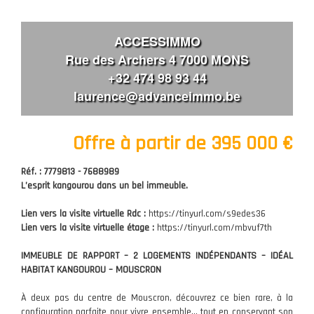
ACCESSIMMO
Rue des Archers 4 7000 MONS
+32 474 98 93 44
laurence@advanceimmo.be
Offre à partir de 395 000 €
Réf. : 7779813 - 7688989
L’esprit kangourou dans un bel immeuble.
Lien vers la visite virtuelle Rdc :
https://tinyurl.com/s9edes36
Lien vers la visite virtuelle étage :
https://tinyurl.com/mbvuf7th
IMMEUBLE DE RAPPORT – 2 LOGEMENTS INDÉPENDANTS – IDÉAL
HABITAT KANGOUROU – MOUSCRON
À deux pas du centre de Mouscron, découvrez ce bien rare, à la
configuration parfaite pour vivre ensemble… tout en conservant son