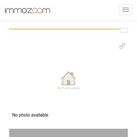
Toggle
naviga
No photo available