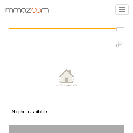
Toggle
naviga
No photo available